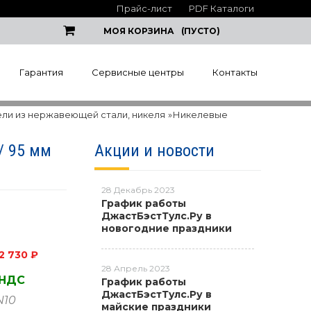
Прайс-лист
PDF Каталоги
МОЯ КОРЗИНА
(ПУСТО)
Гарантия
Сервисные центры
Контакты
ели из нержавеющей стали, никеля
»
Никелевые
/ 95 мм
Акции и новости
28 Декабрь 2023
График работы
ДжастБэстТулс.Ру в
новогодние праздники
2 730 ₽
28 Апрель 2023
 НДС
График работы
ДжастБэстТулс.Ру в
N10
майские праздники