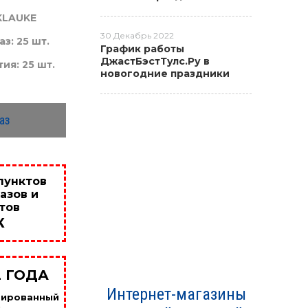
KLAUKE
30 Декабрь 2022
з: 25 шт.
График работы
ДжастБэстТулс.Ру в
ия: 25 шт.
новогодние праздники
аз
пунктов
азов и
тов
К
2 ГОДА
Интернет-магазины
цированный