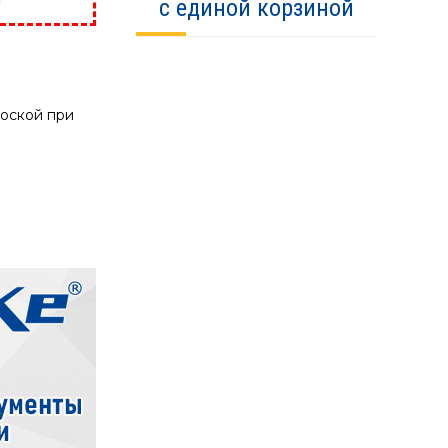
!
с единой корзиной
лоской при