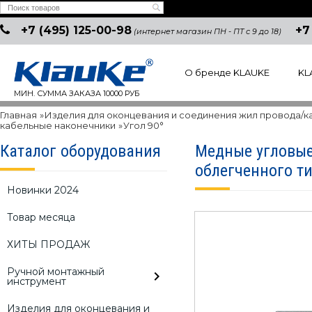
+7 (495) 125-00-98
+7
(интернет магазин ПН - ПТ с 9 до 18)
О бренде KLAUKE
KL
МИН. СУММА ЗАКАЗА 10000 РУБ
Главная
»
Изделия для оконцевания и соединения жил провода/к
кабельные наконечники
»
Угол 90°
Каталог оборудования
Медные угловые
облегченного ти
Новинки 2024
Товар месяца
ХИТЫ ПРОДАЖ
Ручной монтажный
инструмент
Изделия для оконцевания и