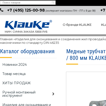
+7 (495) 125-00-98
+7
(интернет магазин ПН - ПТ с 9 до 18)
О бренде KLAUKE
KL
МИН. СУММА ЗАКАЗА 10000 РУБ
Главная
»
Изделия для оконцевания и соединения жил провода/к
наконечники по стандарту DIN 46235
Каталог оборудования
Медные трубчат
/ 800 мм KLAUK
Новинки 2024
Товар месяца
ХИТЫ ПРОДАЖ
Ручной монтажный
инструмент
Изделия для оконцевания и