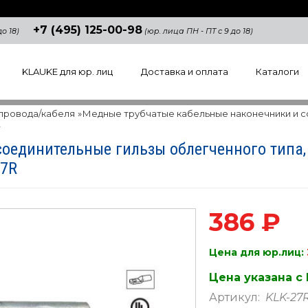
+7 (495) 125-00-98
о 18)
(юр. лица ПН - ПТ с 9 до 18)
KLAUKE для юр. лиц
Доставка и оплата
Каталоги
 провода/кабеля
»
Медные трубчатые кабельные наконечники и с
2
оединительные гильзы облегченного типа,
27R
386 ₽
Цена для юр.лиц:
Цена указана с
Артикул:
KLK-27