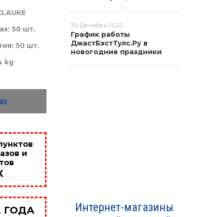
KLAUKE
30 Декабрь 2022
з: 50 шт.
График работы
ДжастБэстТулс.Ру в
ия: 50 шт.
новогодние праздники
4 kg
аз
пунктов
азов и
тов
К
Интернет-магазины
2 ГОДА