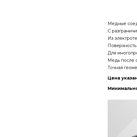
Медные соеди
С разграничи
Из электроте
Поверхность
Для многопро
Медь после 
Точная геоме
Цена указан
Минимальное