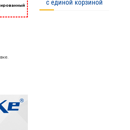
с единой корзиной
цированный
!
вке.