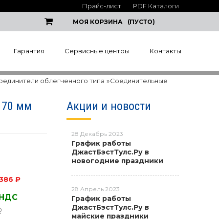
Прайс-лист
PDF Каталоги
МОЯ КОРЗИНА
(ПУСТО)
Гарантия
Сервисные центры
Контакты
оединители облегченного типа
»
Соединительные
 70 мм
Акции и новости
28 Декабрь 2023
График работы
ДжастБэстТулс.Ру в
новогодние праздники
386 ₽
28 Апрель 2023
 НДС
График работы
ДжастБэстТулс.Ру в
R
майские праздники