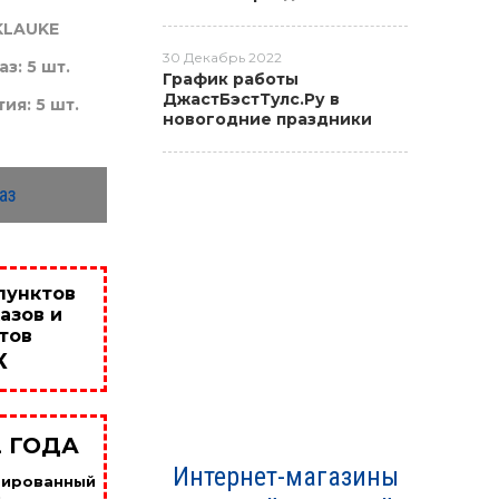
KLAUKE
30 Декабрь 2022
з: 5 шт.
График работы
ДжастБэстТулс.Ру в
ия: 5 шт.
новогодние праздники
аз
пунктов
азов и
тов
К
2 ГОДА
Интернет-магазины
цированный