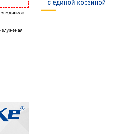
!
с единой корзиной
роводников
нелуженая.