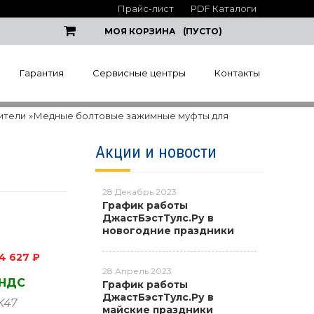
Прайс-лист
PDF Каталоги
МОЯ КОРЗИНА
(ПУСТО)
Гарантия
Сервисные центры
Контакты
ители
»
Медные болтовые зажимные муфты для
Акции и новости
28 Декабрь 2023
График работы
ДжастБэстТулс.Ру в
новогодние праздники
4 627 ₽
28 Апрель 2023
 НДС
График работы
ДжастБэстТулс.Ру в
K47
майские праздники