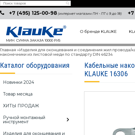
+7 (495) 125-00-98
+7
(интернет магазин ПН - ПТ с 9 до 18)
О бренде KLAUKE
KL
МИН. СУММА ЗАКАЗА 10000 РУБ
Главная
»
Изделия для оконцевания и соединения жил провода/к
наконечники из листовой меди по стандарту DIN 46234
Каталог оборудования
Кабельные након
KLAUKE 16306
Новинки 2024
Товар месяца
ХИТЫ ПРОДАЖ
Ручной монтажный
инструмент
Изделия для оконцевания и