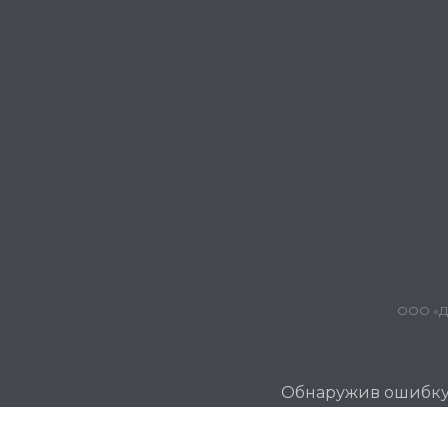
ООО «Дж
Обнаружив ошибку и