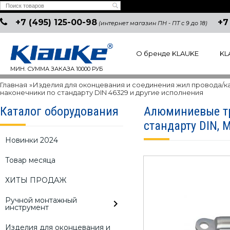
+7 (495) 125-00-98
+7
(интернет магазин ПН - ПТ с 9 до 18)
О бренде KLAUKE
KL
МИН. СУММА ЗАКАЗА 10000 РУБ
Главная
»
Изделия для оконцевания и соединения жил провода/к
наконечники по стандарту DIN 46329 и другие исполнения
Каталог оборудования
Алюминиевые тр
стандарту DIN, 
Новинки 2024
Товар месяца
ХИТЫ ПРОДАЖ
Ручной монтажный
инструмент
Изделия для оконцевания и