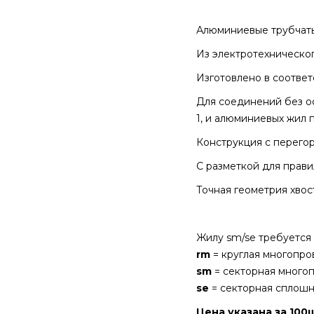
Алюминиевые трубчаты
Из электротехническог
Изготовлено в соответ
Для соединений без ос
1, и алюминиевых жил 
Конструкция с перего
С разметкой для прави
Точная геометрия хвос
Жилу sm/se требуется
rm
= круглая многопро
sm
= секторная много
se
= секторная сплошн
Цена указана за 100